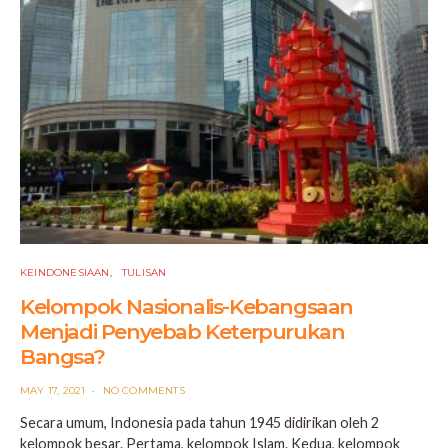
KEINDONESIAAN
TULISAN
Kelompok Nasionalis-Kebangsaan
Menjadi Penyebab Keterpurukan
Bangsa?
POSTED
MAY 17, 2021
NO COMMENTS
ON
Secara umum, Indonesia pada tahun 1945 didirikan oleh 2
kelompok besar. Pertama, kelompok Islam. Kedua, kelompok