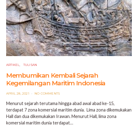
ARTIKEL
TULISAN
Membumikan Kembali Sejarah
Kegemilangan Maritim Indonesia
POSTED
APRIL 28, 2021
NO COMMENTS
ON
Menurut sejarah terutama hingga abad awal abad ke-15,
terdapat 7 zona komersial maritim dunia. Lima zona dikemukakan
Hall dan dua dikemukakan Irawan. Menurut Hall, lima zona
komersial maritim dunia terdapat…