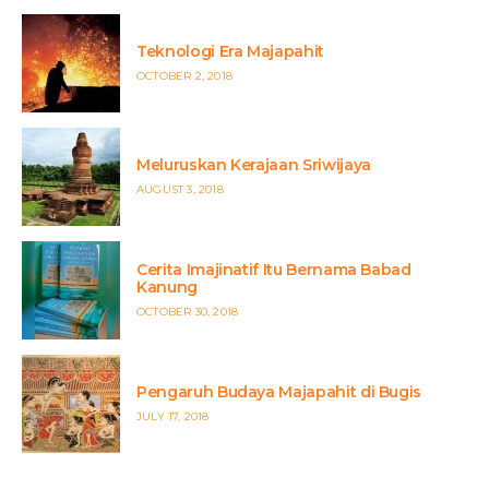
Teknologi Era Majapahit
POSTED
OCTOBER 2, 2018
ON
Meluruskan Kerajaan Sriwijaya
POSTED
AUGUST 3, 2018
ON
Cerita Imajinatif Itu Bernama Babad
Kanung
POSTED
OCTOBER 30, 2018
ON
Pengaruh Budaya Majapahit di Bugis
POSTED
JULY 17, 2018
ON