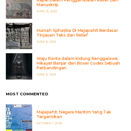
Manuskrip
POSTED
JUNE 15, 2025
ON
Humah Sphaṭika Di Majapahit Berdasar
Tinjauan Teks dan Relief
POSTED
JUNE 8, 2025
ON
Waju Rante dalam Kidung Ranggalawe,
Hikayat Banjar dan Boxer Codex Sebuah
Perbandingan
POSTED
JUNE 6, 2025
ON
MOST COMMENTED
Majapahit, Negara Maritim Yang Tak
Tergantikan
POSTED
OCTOBER 1, 2018
ON