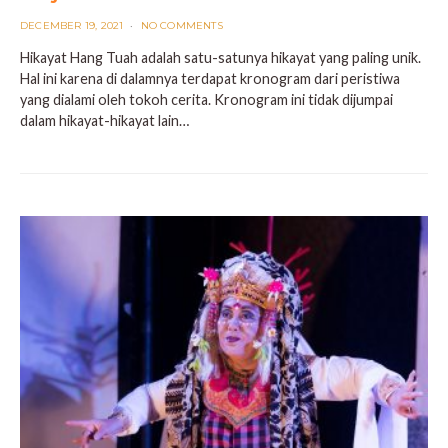
POSTED
DECEMBER 19, 2021
NO COMMENTS
ON
Hikayat Hang Tuah adalah satu-satunya hikayat yang paling unik.
Hal ini karena di dalamnya terdapat kronogram dari peristiwa
yang dialami oleh tokoh cerita. Kronogram ini tidak dijumpai
dalam hikayat-hikayat lain…