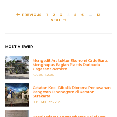
Posts
PREVIOUS
1
2
3
4
5
6
…
12
NEXT
pagination
MOST VIEWER
Mengedit Arsitektur Ekonomi Orde Baru,
Menghapus Bagian Plastis Daripada
Gagasan Soemitro
POSTED
AUGUST 1, 2026
ON
Catatan Kecil Dibalik Diorama Perlawanan
Pangeran Diponegoro di Keraton
Surakarta
POSTED
SEPTEMBER 28, 2025
ON
Kapal Dalam Penggambaran Relief Dan