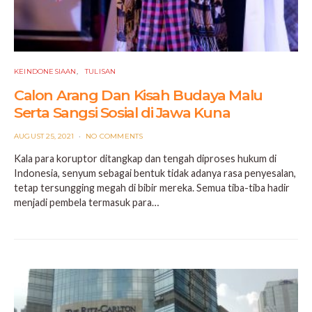
KEINDONESIAAN
TULISAN
Calon Arang Dan Kisah Budaya Malu
Serta Sangsi Sosial di Jawa Kuna
POSTED
AUGUST 25, 2021
NO COMMENTS
ON
Kala para koruptor ditangkap dan tengah diproses hukum di
Indonesia, senyum sebagai bentuk tidak adanya rasa penyesalan,
tetap tersungging megah di bibir mereka. Semua tiba-tiba hadir
menjadi pembela termasuk para…