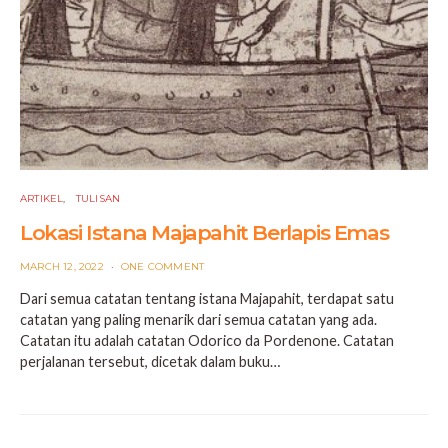
ARTIKEL
TULISAN
Lokasi Istana Majapahit Berlapis Emas
POSTED
MARCH 12, 2022
ONE COMMENT
ON
Dari semua catatan tentang istana Majapahit, terdapat satu
catatan yang paling menarik dari semua catatan yang ada.
Catatan itu adalah catatan Odorico da Pordenone. Catatan
perjalanan tersebut, dicetak dalam buku…