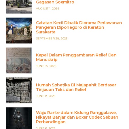
Gagasan Soemitro
POSTED
AUGUST 1, 2026
ON
Catatan Kecil Dibalik Diorama Perlawanan
Pangeran Diponegoro di Keraton
Surakarta
POSTED
SEPTEMBER 28, 2025
ON
Kapal Dalam Penggambaran Relief Dan
Manuskrip
POSTED
JUNE 15, 2025
ON
Humah Sphaṭika Di Majapahit Berdasar
Tinjauan Teks dan Relief
POSTED
JUNE 8, 2025
ON
Waju Rante dalam Kidung Ranggalawe,
Hikayat Banjar dan Boxer Codex Sebuah
Perbandingan
POSTED
JUNE 6, 2025