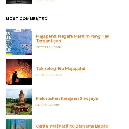
ON
MOST COMMENTED
Majapahit, Negara Maritim Yang Tak
Tergantikan
POSTED
OCTOBER 1, 2018
ON
Teknologi Era Majapahit
POSTED
OCTOBER 2, 2018
ON
Meluruskan Kerajaan Sriwijaya
POSTED
AUGUST 3, 2018
ON
Cerita Imajinatif Itu Bernama Babad