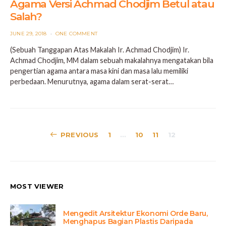
Agama Versi Achmad Chodjim Betul atau
Salah?
POSTED
JUNE 29, 2018
ONE COMMENT
ON
(Sebuah Tanggapan Atas Makalah Ir. Achmad Chodjim) Ir.
Achmad Chodjim, MM dalam sebuah makalahnya mengatakan bila
pengertian agama antara masa kini dan masa lalu memiliki
perbedaan. Menurutnya, agama dalam serat-serat…
Posts
PREVIOUS
1
…
10
11
12
pagination
MOST VIEWER
Mengedit Arsitektur Ekonomi Orde Baru,
Menghapus Bagian Plastis Daripada