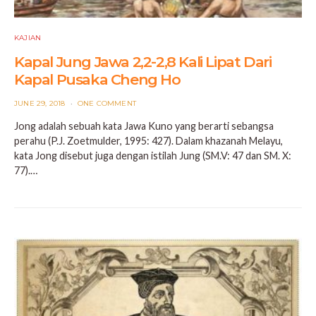
KAJIAN
Kapal Jung Jawa 2,2-2,8 Kali Lipat Dari
Kapal Pusaka Cheng Ho
POSTED
JUNE 29, 2018
ONE COMMENT
ON
Jong adalah sebuah kata Jawa Kuno yang berarti sebangsa
perahu (P.J. Zoetmulder, 1995: 427). Dalam khazanah Melayu,
kata Jong disebut juga dengan istilah Jung (SM.V: 47 dan SM. X:
77).…