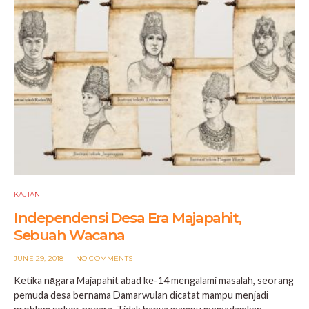
KAJIAN
Independensi Desa Era Majapahit,
Sebuah Wacana
POSTED
JUNE 29, 2018
NO COMMENTS
ON
Ketika nāgara Majapahit abad ke-14 mengalami masalah, seorang
pemuda desa bernama Damarwulan dicatat mampu menjadi