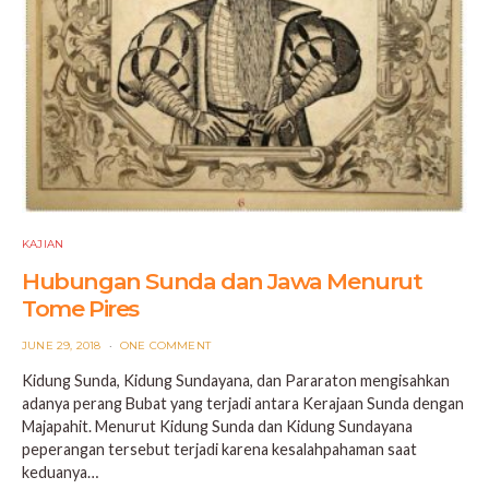
KAJIAN
Hubungan Sunda dan Jawa Menurut
Tome Pires
POSTED
JUNE 29, 2018
ONE COMMENT
ON
Kidung Sunda, Kidung Sundayana, dan Pararaton mengisahkan
adanya perang Bubat yang terjadi antara Kerajaan Sunda dengan
Majapahit. Menurut Kidung Sunda dan Kidung Sundayana
peperangan tersebut terjadi karena kesalahpahaman saat
keduanya…