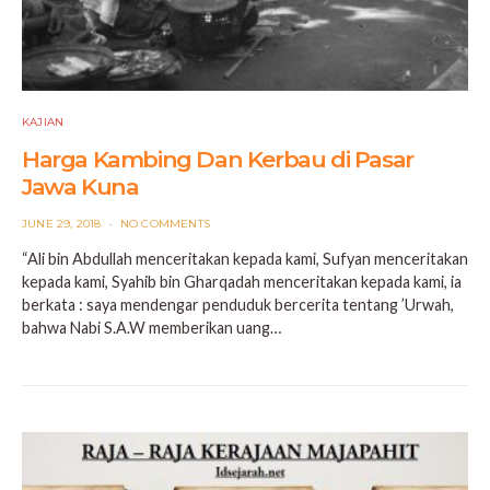
KAJIAN
Harga Kambing Dan Kerbau di Pasar
Jawa Kuna
POSTED
JUNE 29, 2018
NO COMMENTS
ON
“Ali bin Abdullah menceritakan kepada kami, Sufyan menceritakan
kepada kami, Syahib bin Gharqadah menceritakan kepada kami, ia
berkata : saya mendengar penduduk bercerita tentang ’Urwah,
bahwa Nabi S.A.W memberikan uang…