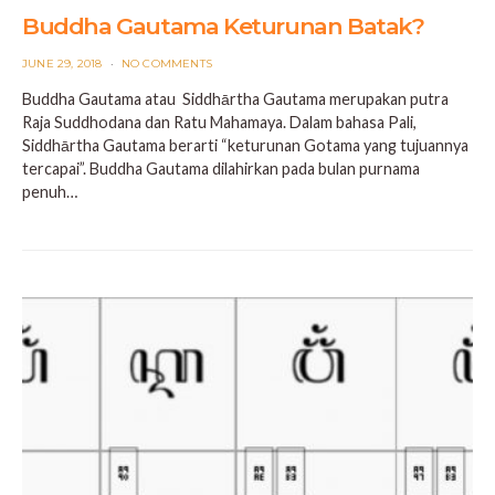
Buddha Gautama Keturunan Batak?
POSTED
JUNE 29, 2018
NO COMMENTS
ON
Buddha Gautama atau Siddhārtha Gautama merupakan putra
Raja Suddhodana dan Ratu Mahamaya. Dalam bahasa Pali,
Siddhārtha Gautama berarti “keturunan Gotama yang tujuannya
tercapai”. Buddha Gautama dilahirkan pada bulan purnama
penuh…