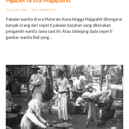
Hijaber di Era Majapahit
POSTED
JUNE 29, 2018
NO COMMENTS
ON
Pakaian wanita di era Mataram Kuna hingga Majapahit ditengarai
banyak orang dari seperti pakaian basahan yang dikenakan
pengantin wanita Jawa saat ini. Atau telanjang dada seperti
gambar wanita Bali yang…