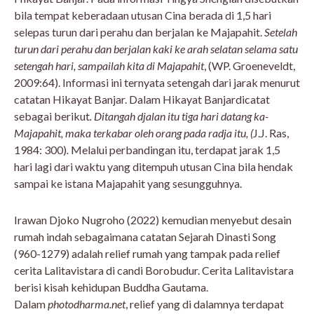
bila tempat keberadaan utusan Cina berada di 1,5 hari
selepas turun dari perahu dan berjalan ke Majapahit.
Setelah
turun dari perahu dan berjalan kaki ke arah selatan selama satu
setengah hari, sampailah kita di Majapahit
, (WP. Groeneveldt,
2009:64). Informasi ini ternyata setengah dari jarak menurut
catatan Hikayat Banjar. Dalam Hikayat Banjardicatat
sebagai berikut
. Ditangah djalan itu tiga hari datang ka-
Majapahit, maka terkabar oleh orang pada radja itu, (
J.J. Ras,
1984: 300)
.
Melalui perbandingan itu, terdapat jarak 1,5
hari lagi dari waktu yang ditempuh utusan Cina bila hendak
sampai ke istana Majapahit yang sesungguhnya.
Irawan Djoko Nugroho (2022) kemudian menyebut desain
rumah indah sebagaimana catatan Sejarah Dinasti Song
(960-1279) adalah relief rumah yang tampak pada relief
cerita Lalitavistara di candi Borobudur. Cerita Lalitavistara
berisi kisah kehidupan Buddha Gautama.
Dalam
photodharma.net
, relief yang di dalamnya terdapat