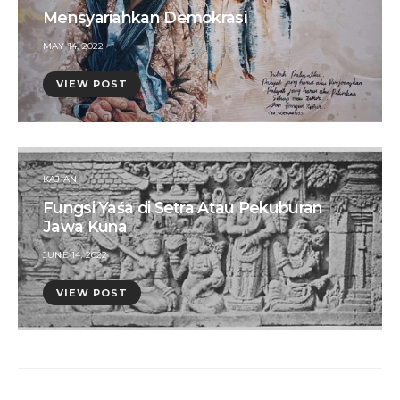
Mensyariahkan Demokrasi
POSTED
MAY 14, 2022
ON
VIEW POST
KAJIAN
Fungsi Yaśa di Setra Atau Pekuburan
Jawa Kuna
POSTED
JUNE 14, 2022
ON
VIEW POST