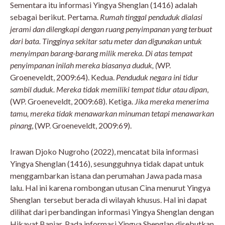
Sementara itu informasi Yingya Shenglan (1416) adalah
sebagai berikut. Pertama.
Rumah tinggal penduduk dialasi
jerami dan dilengkapi dengan ruang penyimpanan yang terbuat
dari bata. Tingginya sekitar satu meter dan digunakan untuk
menyimpan barang-barang milik mereka. Di atas tempat
penyimpanan inilah mereka biasanya duduk, (
WP.
Groeneveldt, 2009:64). Kedua.
Penduduk negara ini tidur
sambil duduk. Mereka tidak memiliki tempat tidur atau dipan
,
(WP. Groeneveldt, 2009:68). Ketiga.
Jika mereka menerima
tamu, mereka tidak menawarkan minuman tetapi menawarkan
pinang
, (WP. Groeneveldt, 2009:69).
Irawan Djoko Nugroho (2022), mencatat bila informasi
Yingya Shenglan (1416), sesungguhnya tidak dapat untuk
menggambarkan istana dan perumahan Jawa pada masa
lalu. Hal ini karena rombongan utusan Cina menurut Yingya
Shenglan tersebut berada di wilayah khusus. Hal ini dapat
dilihat dari perbandingan informasi Yingya Shenglan dengan
Hikayat Banjar. Pada informasi Yingya Shenglan disebutkan