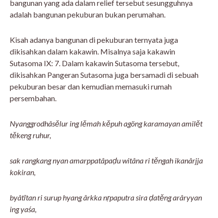
bangunan yang ada dalam relief tersebut sesungguhnya
adalah bangunan pekuburan bukan perumahan.
Kisah adanya bangunan di pekuburan ternyata juga
dikisahkan dalam kakawin. Misalnya saja kakawin
Sutasoma IX: 7. Dalam kakawin Sutasoma tersebut,
dikisahkan Pangeran Sutasoma juga bersamadi di sebuah
pekuburan besar dan kemudian memasuki rumah
persembahan.
Nyanggrodhâsělur ing lěmah kěpuh agöng karamayan amilět
těkeng ruhur,
sak rangkang nyan amarppatâpaḍu witâna ri těngah ikanârjja
kokiran,
byâtītan ri surup hyang ârkka nṛpaputra sira ḍatěng arâryyan
ing yaśa,