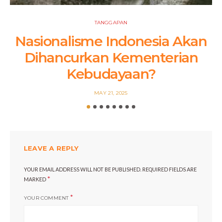
TANGGAPAN
Nasionalisme Indonesia Akan
Dihancurkan Kementerian
Kebudayaan?
POSTED
MAY 21, 2025
ON
LEAVE A REPLY
YOUR EMAIL ADDRESS WILL NOT BE PUBLISHED.
REQUIRED FIELDS ARE
*
MARKED
*
YOUR COMMENT