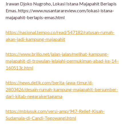
Irawan Djoko Nugroho, Lokasi Istana Majapahit Berlapis
Emas. https://www.nusantarareview.com/lokasi-istana-
majapahit-berlapis-emas.html
https://nasional.tempo.co/read/547182/ratusan-rumah-
akan-jadi-kampung-majapahit
https://www.brilio.net/jalan-jalan/melihat-kampung-
majapahit-di-trowulan-jelajahi-permukiman-abad-ke-14–
160513c.html
https://news.detik.com/berita-jawa-timur/d-
2803426/desain-rumah-kampung-majapahit-bersumber-
dari-kitab-negarakertagama
https://mblusuk.com/versi-amp/947-Relief-Kisah-
Sudamala-di-Candi-Tegowangi.html