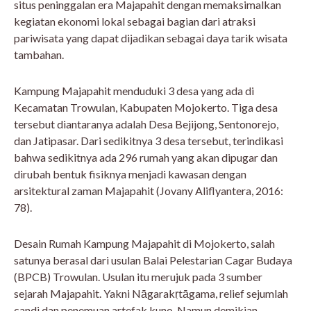
situs peninggalan era Majapahit dengan memaksimalkan
kegiatan ekonomi lokal sebagai bagian dari atraksi
pariwisata yang dapat dijadikan sebagai daya tarik wisata
tambahan.
Kampung Majapahit menduduki 3 desa yang ada di
Kecamatan Trowulan, Kabupaten Mojokerto. Tiga desa
tersebut diantaranya adalah Desa Bejijong, Sentonorejo,
dan Jatipasar. Dari sedikitnya 3 desa tersebut, terindikasi
bahwa sedikitnya ada 296 rumah yang akan dipugar dan
dirubah bentuk fisiknya menjadi kawasan dengan
arsitektural zaman Majapahit (Jovany Aliflyantera, 2016:
78).
Desain Rumah Kampung Majapahit di Mojokerto, salah
satunya berasal dari usulan Balai Pelestarian Cagar Budaya
(BPCB) Trowulan. Usulan itu merujuk pada 3 sumber
sejarah Majapahit. Yakni Nāgarakṛtāgama, relief sejumlah
candi dan penemuan artefak kuno. Namun demikian