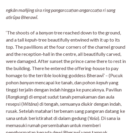
ngkân mañjing sira ring pangarccaṇan angarccaṇa ri sang
atirȗpa Bherawȋ
.
‘The shoots of a
banyan
tree reached down to the ground,
and a tall
kepuh
-tree beautifully entwined with it up to its
top. The pavillions at the four corners of the charnel ground
and the reception-hall in the centre, all beautifully carved,
were damaged. After sunset the prince came there to rest in
the building. There he entered the offering-house to pay
homage to the terrible looking goddess Bherawȋ’ – (Pucuk
pohon
banyan
mencapai ke tanah, dan pohon
kepuh
yang
tinggi terjalin dengan indah hingga ke puncaknya. Paviliun
(
Rangkang
) di empat sudut tanah pemakaman dan aula
resepsi (
Witâna
) di tengah, semuanya diukir dengan indah,
rusak. Setelah matahari terbenam sang pangeran datang ke
sana untuk beristirahat di dalam gedung (
Yaśa
). Di sana ia
memasuki rumah persembahan untuk memberi
penghormatan kepada dewi Bherawȋ yang tampak