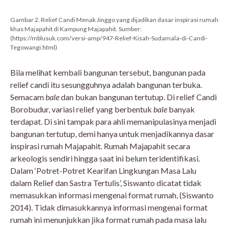
Gambar 2. Relief Candi Menak Jinggo yang dijadikan dasar inspirasi rumah
khas Majapahit di Kampung Majapahit. Sumber:
(https://mblusuk.com/versi-amp/947-Relief-Kisah-Sudamala-di-Candi-
Tegowangi.html)
Bila melihat kembali bangunan tersebut, bangunan pada
relief candi itu sesungguhnya adalah bangunan terbuka.
Semacam
bale
dan bukan bangunan tertutup. Di relief Candi
Borobudur, variasi relief yang berbentuk
bale
banyak
terdapat. Di sini tampak para ahli memanipulasinya menjadi
bangunan tertutup, demi hanya untuk menjadikannya dasar
inspirasi rumah Majapahit. Rumah Majapahit secara
arkeologis sendiri hingga saat ini belum teridentifikasi.
Dalam ‘Potret-Potret Kearifan Lingkungan Masa Lalu
dalam Relief dan Sastra Tertulis’, Siswanto dicatat tidak
memasukkan informasi mengenai format rumah, (Siswanto
2014). Tidak dimasukkannya informasi mengenai format
rumah ini menunjukkan jika format rumah pada masa lalu