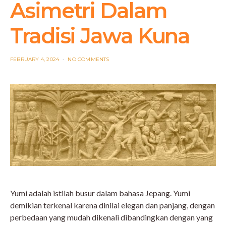
Asimetri Dalam
Tradisi Jawa Kuna
POSTED
FEBRUARY 4, 2024
NO COMMENTS
ON
Yumi adalah istilah busur dalam bahasa Jepang. Yumi
demikian terkenal karena dinilai elegan dan panjang, dengan
perbedaan yang mudah dikenali dibandingkan dengan yang