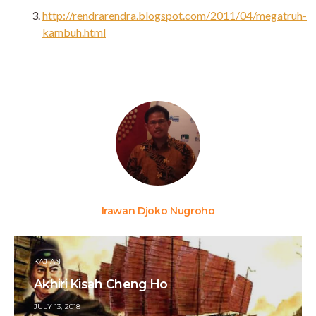
http://rendrarendra.blogspot.com/2011/04/megatruh-
kambuh.html
Irawan Djoko Nugroho
KAJIAN
Akhiri Kisah Cheng Ho
POSTED
JULY 13, 2018