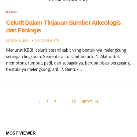
KAJIAN
Celurit Dalam Tinjauan Sumber Arkeologis
dan Filologis
POSTED
MARCH 2, 2024
NO COMMENTS
ON
Menurut KBBI, celurit berarti sabit yang bentuknya melengkung
setengah lingkaran. Sementara itu sabit berarti: 1. Alat untuk
memotong rumput, padi, dan sebagainya, berupa pisau bergagang,
bentuknya melengkung; arit. 2. Bentuk…
Posts
1
2
3
…
12
NEXT
pagination
MOST VIEWER