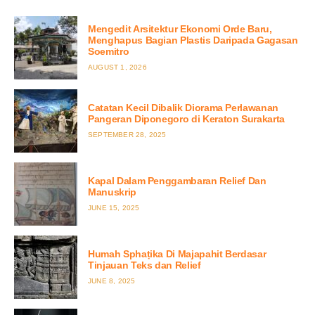
Mengedit Arsitektur Ekonomi Orde Baru,
Menghapus Bagian Plastis Daripada Gagasan
Soemitro
POSTED
AUGUST 1, 2026
ON
Catatan Kecil Dibalik Diorama Perlawanan
Pangeran Diponegoro di Keraton Surakarta
POSTED
SEPTEMBER 28, 2025
ON
Kapal Dalam Penggambaran Relief Dan
Manuskrip
POSTED
JUNE 15, 2025
ON
Humah Sphaṭika Di Majapahit Berdasar
Tinjauan Teks dan Relief
POSTED
JUNE 8, 2025
ON