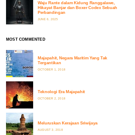
Waju Rante dalam Kidung Ranggalawe,
Hikayat Banjar dan Boxer Codex Sebuah
Perbandingan
POSTED
JUNE 6, 2025
ON
MOST COMMENTED
Majapahit, Negara Maritim Yang Tak
Tergantikan
POSTED
OCTOBER 1, 2018
ON
Teknologi Era Majapahit
POSTED
OCTOBER 2, 2018
ON
Meluruskan Kerajaan Sriwijaya
POSTED
AUGUST 3, 2018
ON