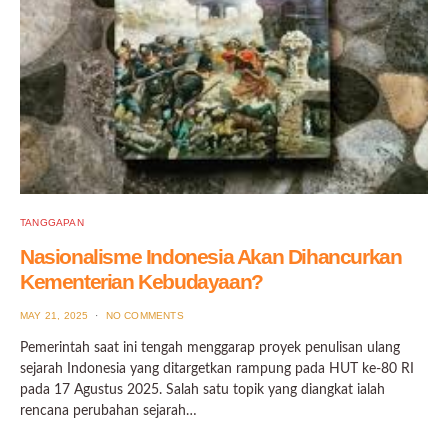
TANGGAPAN
Nasionalisme Indonesia Akan Dihancurkan
Kementerian Kebudayaan?
POSTED
MAY 21, 2025
NO COMMENTS
ON
Pemerintah saat ini tengah menggarap proyek penulisan ulang
sejarah Indonesia yang ditargetkan rampung pada HUT ke-80 RI
pada 17 Agustus 2025. Salah satu topik yang diangkat ialah
rencana perubahan sejarah…