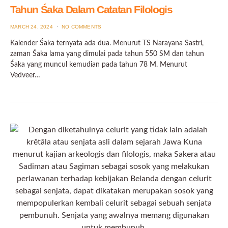
Tahun Śaka Dalam Catatan Filologis
POSTED
MARCH 24, 2024
NO COMMENTS
ON
Kalender Śaka ternyata ada dua. Menurut TS Narayana Sastri,
zaman Śaka lama yang dimulai pada tahun 550 SM dan tahun
Śaka yang muncul kemudian pada tahun 78 M. Menurut
Vedveer…