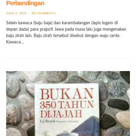
Perbandingan
POSTED
JUNE 6, 2025
NO COMMENTS
ON
Selain kawaca (baju baja) dan karambalangan (lapis logam di
depan dada) para prajurit Jawa pada masa lalu juga mengenakan
baju zirah lain. Baju zirah tersebut disebut dengan waju rante.
Kawaca…