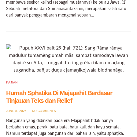
membawa seekor kelinci (sebagai muatannya) ke pulau Jawa. (1)
Sebuah metafora dari Sumanasāntaka ini, merupakan salah satu
dari banyak penggambaran mengenai sebuah…
KAJIAN
Humah Sphaṭika Di Majapahit Berdasar
Tinjauan Teks dan Relief
POSTED
JUNE 8, 2025
NO COMMENTS
ON
Bangunan yang didirikan pada era Majapahit tidak hanya
berbahan emas, perak, batu bata, batu kali, dan kayu semata.
Namun terdapat juga bangunan dari bahan lain, yaitu sphaṭika.