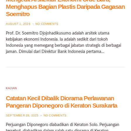
Menghapus Bagian Plastis Daripada Gagasan
Soemitro
POSTED
AUGUST 1, 2026
NO COMMENTS
ON
Prof. Dr. Soemitro Djojohadikusumo adalah arsitek utama
kebijakan ekonomi Indonesia. Ia adalah sedikit dari tokoh
Indonesia yang memegang berbagai jabatan strategis di berbagai
jaman. Dimulai dari Direktur Bank Indonesia pertama…
KAJIAN
Catatan Kecil Dibalik Diorama Perlawanan
Pangeran Diponegoro di Keraton Surakarta
POSTED
SEPTEMBER 28, 2025
NO COMMENTS
ON
Perjuangan Diponegoro diabadikan di Keraton Solo. Perjuangan
tersebut, diabadikan dalam salah satu diorama di Keraton